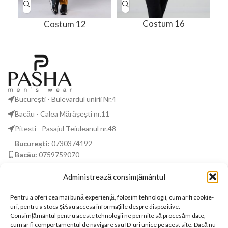
Costum 16
Costum 12
București - Bulevardul unirii Nr.4
Bacău - Calea Mărășești nr.11
Pitești - Pasajul Teiuleanul nr.48
București:
0730374192
Bacău:
0759759070
Pitești:
0759669417
Administrează consimțământul
business@pashamenofficial.com
Pentru a oferi cea mai bună experiență, folosim tehnologii, cum ar fi cookie-
DISCLAIMER
uri, pentru a stoca și/sau accesa informațiile despre dispozitive.
Consimțământul pentru aceste tehnologii ne permite să procesăm date,
cum ar fi comportamentul de navigare sau ID-uri unice pe acest site. Dacă nu