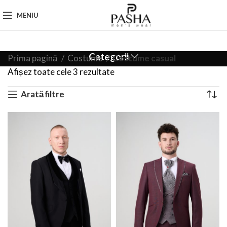
MENIU
Categorii
Prima pagină
Costume
Costume casual
Afișez toate cele 3 rezultate
Arată filtre