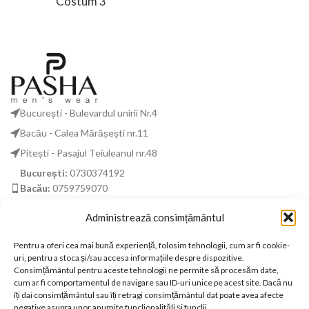
Costum 3
București - Bulevardul unirii Nr.4
Bacău - Calea Mărășești nr.11
Pitești - Pasajul Teiuleanul nr.48
București:
0730374192
Bacău:
0759759070
Pitești:
0759669417
Administrează consimțământul
business@pashamenofficial.com
Pentru a oferi cea mai bună experiență, folosim tehnologii, cum ar fi cookie-
uri, pentru a stoca și/sau accesa informațiile despre dispozitive.
DISCLAIMER
Consimțământul pentru aceste tehnologii ne permite să procesăm date,
cum ar fi comportamentul de navigare sau ID-uri unice pe acest site. Dacă nu
TERMENI ȘI CONDIȚII
îți dai consimțământul sau îți retragi consimțământul dat poate avea afecte
negative asupra unor anumite funcționalități și funcții.