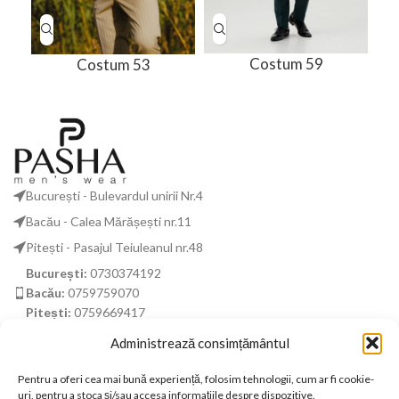
Costum 59
Costum 53
București - Bulevardul unirii Nr.4
Bacău - Calea Mărășești nr.11
Pitești - Pasajul Teiuleanul nr.48
București:
0730374192
Bacău:
0759759070
Pitești:
0759669417
business@pashamenofficial.com
Administrează consimțământul
Pentru a oferi cea mai bună experiență, folosim tehnologii, cum ar fi cookie-
DISCLAIMER
uri, pentru a stoca și/sau accesa informațiile despre dispozitive.